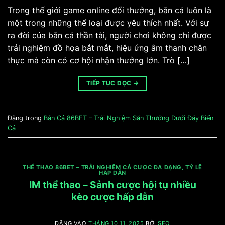
Trong thế giới game online đổi thưởng, bắn cá luôn là
một trong những thể loại được yêu thích nhất. Với sự
ra đời của bắn cá thần tài, người chơi không chỉ được
trải nghiệm đồ họa bắt mắt, hiệu ứng âm thanh chân
thực mà còn có cơ hội nhận thưởng lớn. Trò […]
TIẾP TỤC ĐỌC
→
Đăng trong
Bắn Cá 86BET – Trải Nghiệm Săn Thưởng Dưới Đáy Biển
Cả
THỂ THAO 86BET – TRẢI NGHIỆM CÁ CƯỢC ĐA DẠNG, TỶ LỆ
HẤP DẪN
IM thể thao – Sảnh cược hội tụ nhiều
kèo cược hấp dẫn
ĐĂNG VÀO
THÁNG 10 11, 2025
BỞI
SEO