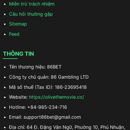
Miễn trừ trách nhiệm
Câu hỏi thường gặp
Sitemap
Feed
THÔNG TIN
Tên thương hiệu: 86BET
Công ty chủ quản: 86 Gambling LTD
Mã số thuế (Tax ID): 186-23695418
Website:
https://olivethemovie.co/
Hotline: +84-985-234-716
Email:
support86bet@gmail.com
Địa chỉ: 64 Đ. Đặng Văn Ngữ, Phường 10, Phú Nhuận,