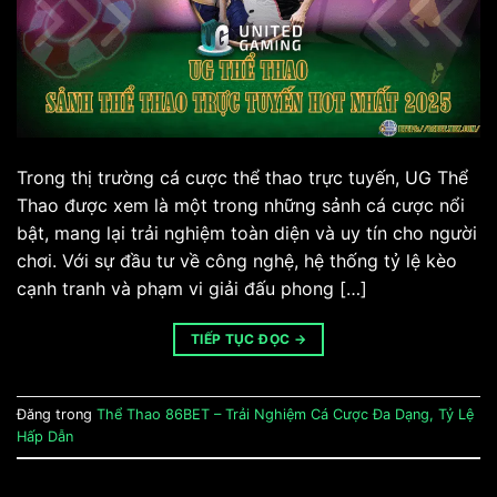
Trong thị trường cá cược thể thao trực tuyến, UG Thể
Thao được xem là một trong những sảnh cá cược nổi
bật, mang lại trải nghiệm toàn diện và uy tín cho người
chơi. Với sự đầu tư về công nghệ, hệ thống tỷ lệ kèo
cạnh tranh và phạm vi giải đấu phong […]
TIẾP TỤC ĐỌC
→
Đăng trong
Thể Thao 86BET – Trải Nghiệm Cá Cược Đa Dạng, Tỷ Lệ
Hấp Dẫn