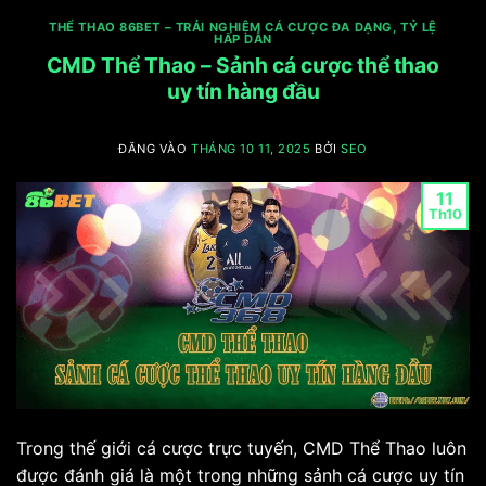
THỂ THAO 86BET – TRẢI NGHIỆM CÁ CƯỢC ĐA DẠNG, TỶ LỆ
HẤP DẪN
CMD Thể Thao – Sảnh cá cược thể thao
uy tín hàng đầu
ĐĂNG VÀO
THÁNG 10 11, 2025
BỞI
SEO
11
Th10
Trong thế giới cá cược trực tuyến, CMD Thể Thao luôn
được đánh giá là một trong những sảnh cá cược uy tín