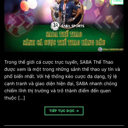
Th10
Trong thế giới cá cược trực tuyến, SABA Thể Thao
được xem là một trong những sảnh thể thao uy tín và
phổ biến nhất. Với hệ thống kèo cược đa dạng, tỷ lệ
cạnh tranh và giao diện hiện đại, SABA nhanh chóng
chiếm lĩnh thị trường và trở thành điểm đến quen
thuộc […]
TIẾP TỤC ĐỌC
→