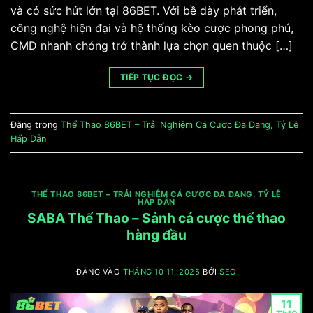
và có sức hút lớn tại 86BET. Với bề dày phát triển,
công nghệ hiện đại và hệ thống kèo cược phong phú,
CMD nhanh chóng trở thành lựa chọn quen thuộc […]
TIẾP TỤC ĐỌC
→
Đăng trong
Thể Thao 86BET – Trải Nghiệm Cá Cược Đa Dạng, Tỷ Lệ
Hấp Dẫn
THỂ THAO 86BET – TRẢI NGHIỆM CÁ CƯỢC ĐA DẠNG, TỶ LỆ
HẤP DẪN
SABA Thể Thao – Sảnh cá cược thể thao
hàng đầu
ĐĂNG VÀO
THÁNG 10 11, 2025
BỞI
SEO
11