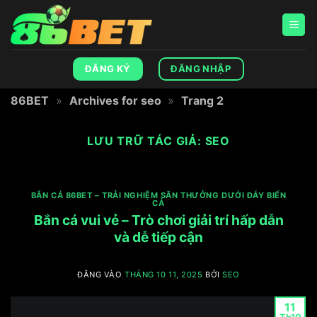
Bỏ
qua
nội
dung
ĐĂNG KÝ
ĐĂNG NHẬP
86BET
»
Archives for seo
»
Trang 2
LƯU TRỮ TÁC GIẢ:
SEO
BẮN CÁ 86BET – TRẢI NGHIỆM SĂN THƯỞNG DƯỚI ĐÁY BIỂN
CẢ
Bắn cá vui vẻ – Trò chơi giải trí hấp dẫn
và dễ tiếp cận
ĐĂNG VÀO
THÁNG 10 11, 2025
BỞI
SEO
11