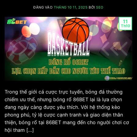
ĐĂNG VÀO
THÁNG 10 11, 2025
BỞI
SEO
11
Th10
Trong thế giới cá cược trực tuyến, bóng đá thường
chiếm ưu thế, nhưng bóng rổ 86BET lại là lựa chọn
đang ngày càng được yêu thích. Với hệ thống kèo
phong phú, tỷ lệ cược cạnh tranh và giao diện thân
thiện, bóng rổ tại 86BET mang đến cho người chơi cơ
hội tham […]