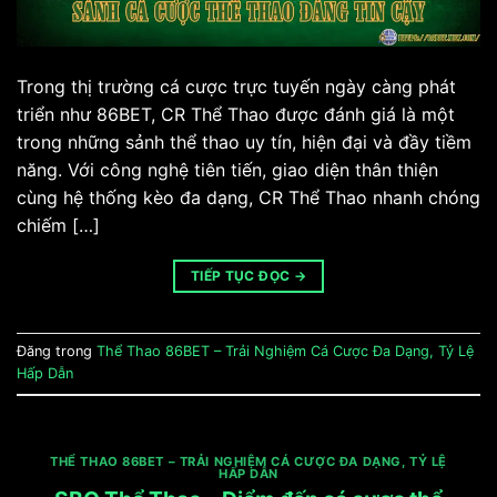
Trong thị trường cá cược trực tuyến ngày càng phát
triển như 86BET, CR Thể Thao được đánh giá là một
trong những sảnh thể thao uy tín, hiện đại và đầy tiềm
năng. Với công nghệ tiên tiến, giao diện thân thiện
cùng hệ thống kèo đa dạng, CR Thể Thao nhanh chóng
chiếm […]
TIẾP TỤC ĐỌC
→
Đăng trong
Thể Thao 86BET – Trải Nghiệm Cá Cược Đa Dạng, Tỷ Lệ
Hấp Dẫn
THỂ THAO 86BET – TRẢI NGHIỆM CÁ CƯỢC ĐA DẠNG, TỶ LỆ
HẤP DẪN