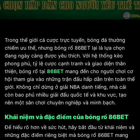
Trong thế giới cá cược trực tuyến, bóng đá thường
chiếm ưu thế, nhưng
bóng rổ 86BET
lại là lựa chọn
đang ngày càng được yêu thích. Với hệ thống kèo
phong phú, tỷ lệ cược cạnh tranh và giao diện thân
thiện, bóng rổ tại
86BET
mang đến cho người chơi cơ
hội tham gia vào những trận đấu hấp dẫn trên toàn thế
giới. Không chỉ dừng ở giải NBA danh tiếng, nhà cái
còn bao phủ nhiều giải đấu quốc tế và khu vực, tạo
nên một sân chơi chuyên nghiệp và minh bạch.
Khái niệm và đặc điểm của bóng rổ 86BET
Để hiểu rõ hơn về sức hút, hãy bắt đầu từ khái niệm và
những đặc điểm riêng biệt mà bóng rổ 86BET mang