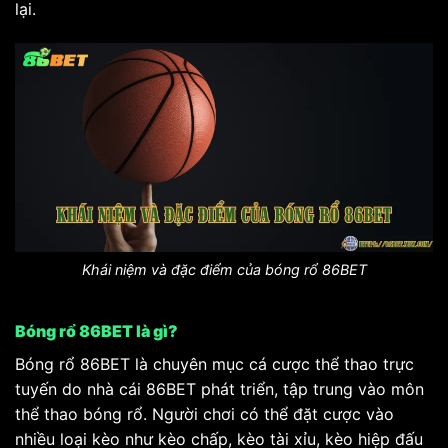
lại.
Khái niệm và đặc điểm của bóng rổ 86BET
Bóng rổ 86BET là gì?
Bóng rổ 86BET là chuyên mục cá cược thể thao trực
tuyến do nhà cái 86BET phát triển, tập trung vào môn
thể thao bóng rổ. Người chơi có thể đặt cược vào
nhiều loại kèo như kèo chấp, kèo tài xỉu, kèo hiệp đấu