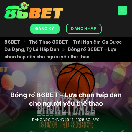
Bỏ
qua
nội
dung
ĐĂNG KÝ
ĐĂNG NHẬP
86BET
»
Thể Thao 86BET – Trải Nghiệm Cá Cược
Đa Dạng, Tỷ Lệ Hấp Dẫn
»
Bóng rổ 86BET – Lựa
chọn hấp dẫn cho người yêu thể thao
Bóng rổ 86BET – Lựa chọn hấp dẫn
cho người yêu thể thao
ĐĂNG VÀO
THÁNG 10 11, 2025
BỞI
SEO