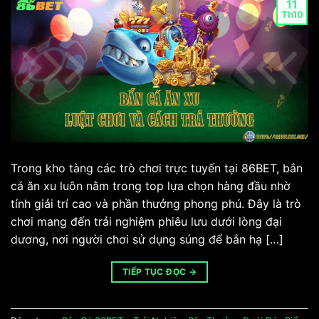
11
Th10
Trong kho tàng các trò chơi trực tuyến tại 86BET, bắn
cá ăn xu luôn nằm trong top lựa chọn hàng đầu nhờ
tính giải trí cao và phần thưởng phong phú. Đây là trò
chơi mang đến trải nghiệm phiêu lưu dưới lòng đại
dương, nơi người chơi sử dụng súng để bắn hạ […]
TIẾP TỤC ĐỌC
→