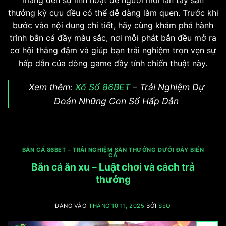
mang đến sự linh hoạt để người mới lẫn tay săn
thưởng kỳ cựu đều có thể dễ dàng làm quen. Trước khi
bước vào nội dung chi tiết, hãy cùng khám phá hành
trình bắn cá đầy màu sắc, nơi mỗi phát bắn đều mở ra
cơ hội thắng đậm và giúp bạn trải nghiệm trọn vẹn sự
hấp dẫn của dòng game đầy tính chiến thuật này.
Xem thêm:
Xổ Số 86BET
– Trải Nghiệm Dự
Đoán Những Con Số Hấp Dẫn
BẮN CÁ 86BET – TRẢI NGHIỆM SĂN THƯỞNG DƯỚI ĐÁY BIỂN
CẢ
Bắn cá ăn xu – Luật chơi và cách trả
thưởng
ĐĂNG VÀO
THÁNG 10 11, 2025
BỞI
SEO