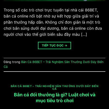
Trong số các trò chơi trực tuyến tại nhà cái 86BET,
bắn cá online nổi bật nhờ sự kết hợp giữa giải trí và
phần thưởng hấp dẫn. Không chỉ đơn giản là một trò
chơi bắn súng dưới đại dương, bắn cá online còn đưa
người chơi vào thế giới biển sâu đầy màu […]
TIẾP TỤC ĐỌC
→
Đăng trong
Bắn Cá 86BET – Trải Nghiệm Săn Thưởng Dưới Đáy Biển
Cả
BẮN CÁ 86BET – TRẢI NGHIỆM SĂN THƯỞNG DƯỚI ĐÁY BIỂN
CẢ
Bắn cá đổi thưởng là gì? Luật chơi và
mục tiêu trò chơi