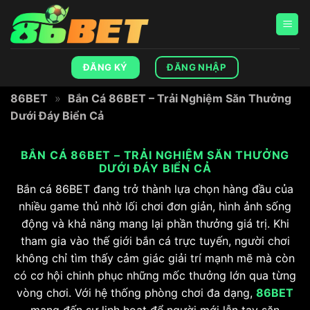
Bỏ
qua
nội
dung
ĐĂNG KÝ
ĐĂNG NHẬP
86BET
»
Bắn Cá 86BET – Trải Nghiệm Săn Thưởng
Dưới Đáy Biển Cả
BẮN CÁ 86BET – TRẢI NGHIỆM SĂN THƯỞNG
DƯỚI ĐÁY BIỂN CẢ
Bắn cá 86BET đang trở thành lựa chọn hàng đầu của
nhiều game thủ nhờ lối chơi đơn giản, hình ảnh sống
động và khả năng mang lại phần thưởng giá trị. Khi
tham gia vào thế giới bắn cá trực tuyến, người chơi
không chỉ tìm thấy cảm giác giải trí mạnh mẽ mà còn
có cơ hội chinh phục những mốc thưởng lớn qua từng
vòng chơi. Với hệ thống phòng chơi đa dạng,
86BET