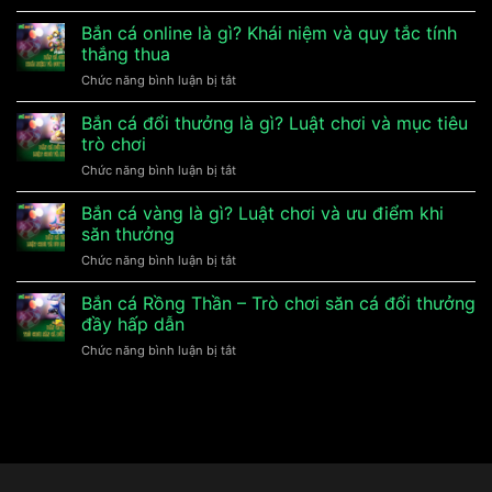
Bắn
cá
Bắn cá online là gì? Khái niệm và quy tắc tính
ăn
thắng thua
xu
Chức năng bình luận bị tắt
ở
–
Bắn
Luật
cá
chơi
Bắn cá đổi thưởng là gì? Luật chơi và mục tiêu
online
và
trò chơi
là
cách
Chức năng bình luận bị tắt
ở
gì?
trả
Bắn
Khái
thưởng
cá
Bắn cá vàng là gì? Luật chơi và ưu điểm khi
niệm
đổi
và
săn thưởng
thưởng
quy
Chức năng bình luận bị tắt
ở
là
tắc
Bắn
gì?
tính
cá
Bắn cá Rồng Thần – Trò chơi săn cá đổi thưởng
Luật
thắng
vàng
chơi
đầy hấp dẫn
thua
là
và
Chức năng bình luận bị tắt
ở
gì?
mục
Bắn
Luật
tiêu
cá
chơi
trò
Rồng
và
chơi
Thần
ưu
–
điểm
Trò
khi
chơi
săn