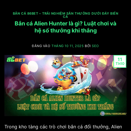
BẮN CÁ 86BET – TRẢI NGHIỆM SĂN THƯỞNG DƯỚI ĐÁY BIỂN
CẢ
Bắn cá Alien Hunter là gì? Luật chơi và
hệ số thưởng khi thắng
ĐĂNG VÀO
THÁNG 10 11, 2025
BỞI
SEO
11
Th10
Trong kho tàng các trò chơi bắn cá đổi thưởng, Alien