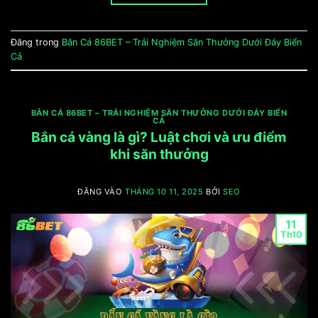
Đăng trong
Bắn Cá 86BET – Trải Nghiệm Săn Thưởng Dưới Đáy Biển
Cả
BẮN CÁ 86BET – TRẢI NGHIỆM SĂN THƯỞNG DƯỚI ĐÁY BIỂN
CẢ
Bắn cá vàng là gì? Luật chơi và ưu điểm
khi săn thưởng
ĐĂNG VÀO
THÁNG 10 11, 2025
BỞI
SEO
11
Th10