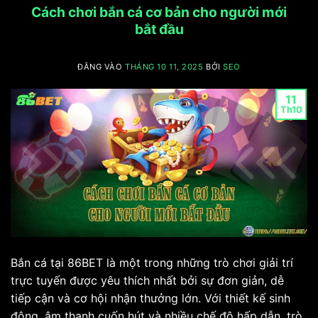
Cách chơi bắn cá cơ bản cho người mới
bắt đầu
ĐĂNG VÀO
THÁNG 10 11, 2025
BỞI
SEO
11
Th10
Bắn cá tại 86BET là một trong những trò chơi giải trí
trực tuyến được yêu thích nhất bởi sự đơn giản, dễ
tiếp cận và cơ hội nhận thưởng lớn. Với thiết kế sinh
động, âm thanh cuốn hút và nhiều chế độ hấp dẫn, trò