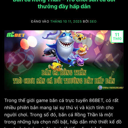
thưởng đầy hấp dẫn
ĐĂNG VÀO
THÁNG 10 11, 2025
BỞI
SEO
11
Th10
Trong thế giới game bắn cá trực tuyến 86BET, có rất
nhiều phiên bản mang lại sự thú vị và kịch tính cho
người chơi. Trong số đó, bắn cá Rồng Thần là một
trong những lựa chọn nổi bật, hấp dẫn nhờ thiết kế đồ