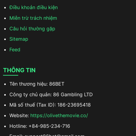
Điều khoản điều kiện
Miễn trừ trách nhiệm
Câu hỏi thường gặp
Sitemap
Feed
THÔNG TIN
Tên thương hiệu: 86BET
Công ty chủ quản: 86 Gambling LTD
Mã số thuế (Tax ID): 186-23695418
Website:
https://olivethemovie.co/
Hotline: +84-985-234-716