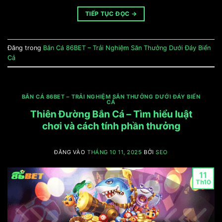
TIẾP TỤC ĐỌC
→
Đăng trong
Bắn Cá 86BET – Trải Nghiệm Săn Thưởng Dưới Đáy Biển
Cả
BẮN CÁ 86BET – TRẢI NGHIỆM SĂN THƯỞNG DƯỚI ĐÁY BIỂN
CẢ
Thiên Đường Bắn Cá – Tìm hiểu luật
chơi và cách tính phần thưởng
ĐĂNG VÀO
THÁNG 10 11, 2025
BỞI
SEO
11
Th10