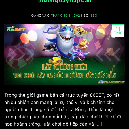
thưởng đầy hấp dẫn
ĐĂNG VÀO
THÁNG 10 11, 2025
BỞI
SEO
11
Th10
Trong thế giới game bắn cá trực tuyến 86BET, có rất
nhiều phiên bản mang lại sự thú vị và kịch tính cho
người chơi. Trong số đó, bắn cá Rồng Thần là một
trong những lựa chọn nổi bật, hấp dẫn nhờ thiết kế đồ
họa hoành tráng, luật chơi dễ tiếp cận và […]