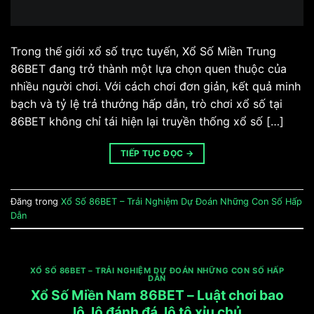
Trong thế giới xổ số trực tuyến, Xổ Số Miền Trung
86BET đang trở thành một lựa chọn quen thuộc của
nhiều người chơi. Với cách chơi đơn giản, kết quả minh
bạch và tỷ lệ trả thưởng hấp dẫn, trò chơi xổ số tại
86BET không chỉ tái hiện lại truyền thống xổ số […]
TIẾP TỤC ĐỌC
→
Đăng trong
Xổ Số 86BET – Trải Nghiệm Dự Đoán Những Con Số Hấp
Dẫn
XỔ SỐ 86BET – TRẢI NGHIỆM DỰ ĐOÁN NHỮNG CON SỐ HẤP
DẪN
Xổ Số Miền Nam 86BET – Luật chơi bao
lô, lô đánh đá, lô tô xỉu chủ