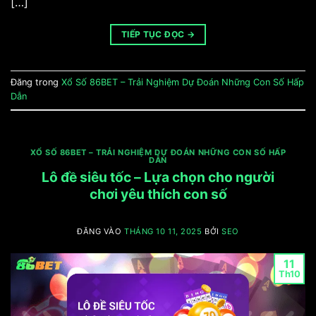
[…]
TIẾP TỤC ĐỌC
→
Đăng trong
Xổ Số 86BET – Trải Nghiệm Dự Đoán Những Con Số Hấp
Dẫn
XỔ SỐ 86BET – TRẢI NGHIỆM DỰ ĐOÁN NHỮNG CON SỐ HẤP
DẪN
Lô đề siêu tốc – Lựa chọn cho người
chơi yêu thích con số
ĐĂNG VÀO
THÁNG 10 11, 2025
BỞI
SEO
11
Th10