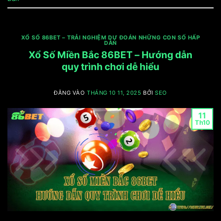
XỔ SỐ 86BET – TRẢI NGHIỆM DỰ ĐOÁN NHỮNG CON SỐ HẤP
DẪN
Xổ Số Miền Bắc 86BET – Hướng dẫn
quy trình chơi dễ hiểu
ĐĂNG VÀO
THÁNG 10 11, 2025
BỞI
SEO
11
Th10