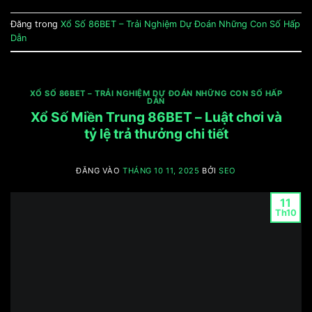
Đăng trong
Xổ Số 86BET – Trải Nghiệm Dự Đoán Những Con Số Hấp
Dẫn
XỔ SỐ 86BET – TRẢI NGHIỆM DỰ ĐOÁN NHỮNG CON SỐ HẤP
DẪN
Xổ Số Miền Trung 86BET – Luật chơi và
tỷ lệ trả thưởng chi tiết
ĐĂNG VÀO
THÁNG 10 11, 2025
BỞI
SEO
11
Th10