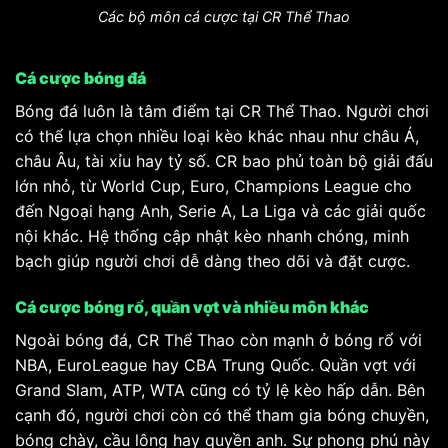
Các bộ môn cá cược tại CR Thể Thao
Cá cược bóng đá
Bóng đá luôn là tâm điểm tại CR Thể Thao. Người chơi
có thể lựa chọn nhiều loại kèo khác nhau như châu Á,
châu Âu, tài xỉu hay tỷ số. CR bao phủ toàn bộ giải đấu
lớn nhỏ, từ World Cup, Euro, Champions League cho
đến Ngoại hạng Anh, Serie A, La Liga và các giải quốc
nội khác. Hệ thống cập nhật kèo nhanh chóng, minh
bạch giúp người chơi dễ dàng theo dõi và đặt cược.
Cá cược bóng rổ, quần vợt và nhiều môn khác
Ngoài bóng đá, CR Thể Thao còn mạnh ở bóng rổ với
NBA, EuroLeague hay CBA Trung Quốc. Quần vợt với
Grand Slam, ATP, WTA cũng có tỷ lệ kèo hấp dẫn. Bên
cạnh đó, người chơi còn có thể tham gia bóng chuyền,
bóng chày, cầu lông hay quyền anh. Sự phong phú này