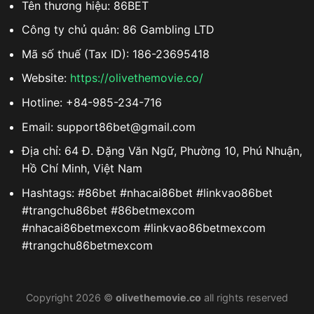
Tên thương hiệu: 86BET
Công ty chủ quản: 86 Gambling LTD
Mã số thuế (Tax ID): 186-23695418
Website:
https://olivethemovie.co/
Hotline: +84-985-234-716
Email:
support86bet@gmail.com
Địa chỉ: 64 Đ. Đặng Văn Ngữ, Phường 10, Phú Nhuận,
Hồ Chí Minh, Việt Nam
Hashtags: #86bet #nhacai86bet #linkvao86bet
#trangchu86bet #86betmexcom
#nhacai86betmexcom #linkvao86betmexcom
#trangchu86betmexcom
Copyright 2026 ©
olivethemovie.co
all rights reserved