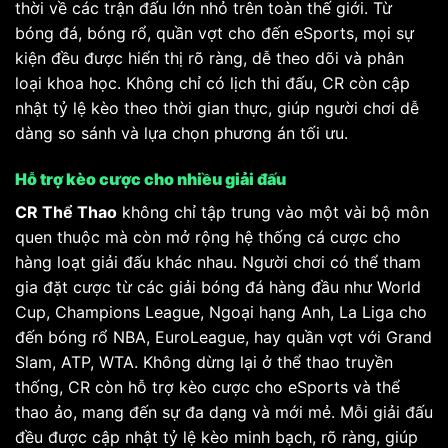
thời về các trận đấu lớn nhỏ trên toàn thế giới. Từ
bóng đá, bóng rổ, quần vợt cho đến eSports, mọi sự
kiện đều được hiển thị rõ ràng, dễ theo dõi và phân
loại khoa học. Không chỉ có lịch thi đấu, CR còn cập
nhật tỷ lệ kèo theo thời gian thực, giúp người chơi dễ
dàng so sánh và lựa chọn phương án tối ưu.
Hỗ trợ kèo cược cho nhiều giải đấu
CR Thể Thao
không chỉ tập trung vào một vài bộ môn
quen thuộc mà còn mở rộng hệ thống cá cược cho
hàng loạt giải đấu khác nhau. Người chơi có thể tham
gia đặt cược từ các giải bóng đá hàng đầu như World
Cup, Champions League, Ngoại hạng Anh, La Liga cho
đến bóng rổ NBA, EuroLeague, hay quần vợt với Grand
Slam, ATP, WTA. Không dừng lại ở thể thao truyền
thống, CR còn hỗ trợ kèo cược cho eSports và thể
thao ảo, mang đến sự đa dạng và mới mẻ. Mỗi giải đấu
đều được cập nhật tỷ lệ kèo minh bạch, rõ ràng, giúp