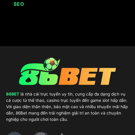
SEO
86BET
là nhà cái trực tuyến uy tín, cung cấp đa dạng dịch vụ
cá cược từ thể thao, casino trực tuyến đến game slot hấp dẫn.
Với giao diện thân thiện, bảo mật cao và nhiều khuyến mãi hấp
dẫn, 86Bet mang đến trải nghiệm giải trí an toàn và chuyên
nghiệp cho người chơi toàn cầu.