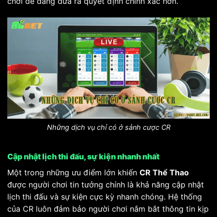
chơi dễ dàng đưa ra quyết định chính xác hơn.
Những dịch vụ chỉ có ở sảnh cược CR
Cập nhật lịch thi đấu, sự kiện nhanh nhất
Một trong những ưu điểm lớn khiến
CR Thể Thao
được người chơi tin tưởng chính là khả năng cập nhật
lịch thi đấu và sự kiện cực kỳ nhanh chóng. Hệ thống
của CR luôn đảm bảo người chơi nắm bắt thông tin kịp