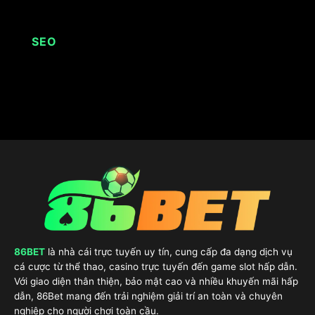
SEO
86BET
là nhà cái trực tuyến uy tín, cung cấp đa dạng dịch vụ
cá cược từ thể thao, casino trực tuyến đến game slot hấp dẫn.
Với giao diện thân thiện, bảo mật cao và nhiều khuyến mãi hấp
dẫn, 86Bet mang đến trải nghiệm giải trí an toàn và chuyên
nghiệp cho người chơi toàn cầu.