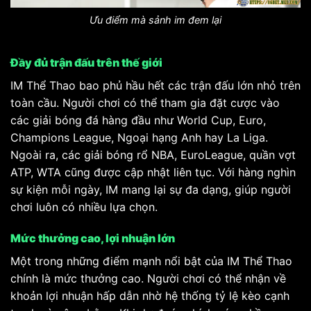
Ưu điểm mà sảnh im đem lại
Đầy đủ trận đấu trên thế giới
IM Thể Thao bao phủ hầu hết các trận đấu lớn nhỏ trên
toàn cầu. Người chơi có thể tham gia đặt cược vào
các giải bóng đá hàng đầu như World Cup, Euro,
Champions League, Ngoại hạng Anh hay La Liga.
Ngoài ra, các giải bóng rổ NBA, EuroLeague, quần vợt
ATP, WTA cũng được cập nhật liên tục. Với hàng nghìn
sự kiện mỗi ngày, IM mang lại sự đa dạng, giúp người
chơi luôn có nhiều lựa chọn.
Mức thưởng cao, lợi nhuận lớn
Một trong những điểm mạnh nổi bật của IM Thể Thao
chính là mức thưởng cao. Người chơi có thể nhận về
khoản lợi nhuận hấp dẫn nhờ hệ thống tỷ lệ kèo cạnh