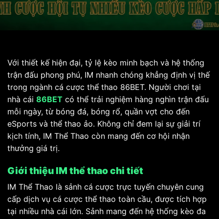
Với thiết kế hiện đại, tỷ lệ kèo minh bạch và hệ thống
trận đấu phong phú, IM nhanh chóng khẳng định vị thế
trong ngành cá cược thể thao 86BET. Người chơi tại
nhà cái
86BET
có thể trải nghiệm hàng nghìn trận đấu
mỗi ngày, từ bóng đá, bóng rổ, quần vợt cho đến
eSports và thể thao ảo. Không chỉ đem lại sự giải trí
kịch tính, IM Thể Thao còn mang đến cơ hội nhận
thưởng giá trị.
Giới thiệu IM thể thao chi tiết
IM Thể Thao là sảnh cá cược trực tuyến chuyên cung
cấp dịch vụ cá cược thể thao toàn cầu, được tích hợp
tại nhiều nhà cái lớn. Sảnh mang đến hệ thống kèo đa