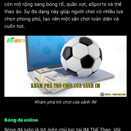
còn mở rộng sang bóng rổ, quần vợt, eSports và thể
thao ảo. Sự đa dạng này giúp người chơi có nhiều lựa
chọn phong phú, tạo nên một sân chơi toàn diện và
cuốn hút.
Khám phá trò chơi của sảnh IM
Bóng đá online
Bóng đá luôn là bộ môn chủ lực tại IM Thể Thao. Với