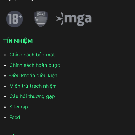
TÍN NHIỆM
Chính sách bảo mật
Chính sách hoàn cược
Điều khoản điều kiện
Miễn trừ trách nhiệm
Câu hỏi thường gặp
Sitemap
Feed