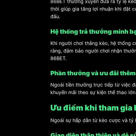
86BET thường xuyên đưa ra tỷ lệ kèo
thời giúp gia tăng lợi nhuận khi đặt 
đấu.
Hệ thống trả thưởng minh b
Khi người chơi thắng kèo, hệ thống c
ràng, đảm bảo người chơi nhận thưởn
86BET.
Phần thưởng và ưu đãi thêm
Ngoài tiền thưởng trực tiếp từ việc
khuyến mãi theo sự kiện thể thao lớn.
Ưu điểm khi tham gia
Ngoài sự hấp dẫn từ kèo cược và tỷ 
Giao diện thân thiện và dễ 