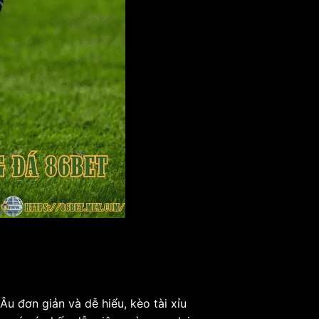
u đơn giản và dễ hiểu, kèo tài xỉu