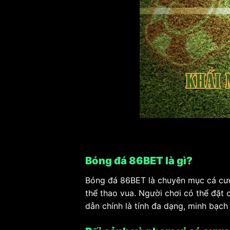
Bóng đá 86BET là gì?
Bóng đá 86BET là chuyên mục cá cược
thể thao vua. Người chơi có thể đặt 
dẫn chính là tính đa dạng, minh bạch