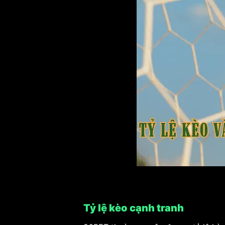
Tỷ lệ kèo cạnh tranh