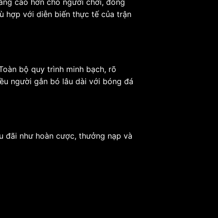
hắng cao hơn cho người chơi, đồng
ù hợp với diễn biến thực tế của trận
Toàn bộ quy trình minh bạch, rõ
ều người gắn bó lâu dài với bóng đá
ưu đãi như hoàn cược, thưởng nạp và