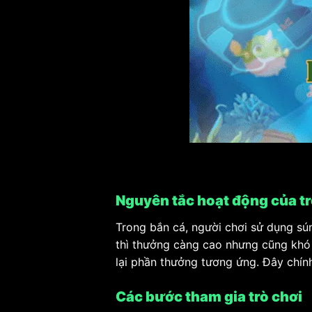
Nguyên tắc hoạt động của tr
Trong bắn cá, người chơi sử dụng sún
thì thưởng càng cao nhưng cũng khó t
lại phần thưởng tương ứng. Đây chính
Các bước tham gia trò chơi