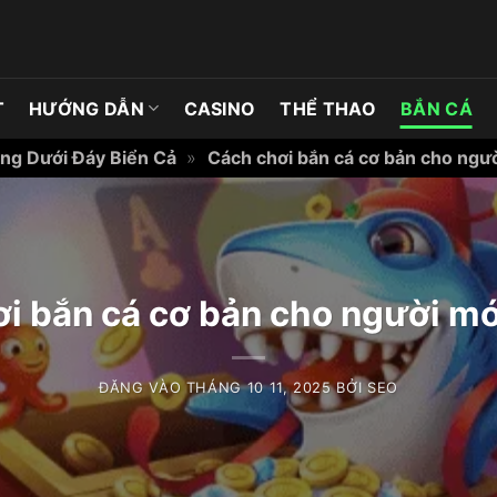
T
HƯỚNG DẪN
CASINO
THỂ THAO
BẮN CÁ
ng Dưới Đáy Biển Cả
»
Cách chơi bắn cá cơ bản cho ngườ
i bắn cá cơ bản cho người mớ
ĐĂNG VÀO
THÁNG 10 11, 2025
BỞI
SEO