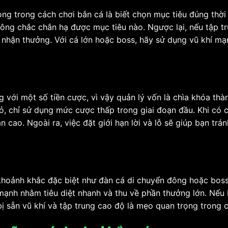
ng trong cách chơi bắn cá là biết chọn mục tiêu đúng thời
hông chắc chắn hạ được mục tiêu nào. Ngược lại, nếu tập t
 nhận thưởng. Với cá lớn hoặc boss, hãy sử dụng vũ khí mạ
 với một số tiền cược, vì vậy quản lý vốn là chìa khóa th
ỏ, chỉ sử dụng mức cược thấp trong giai đoạn đầu. Khi có 
 cao. Ngoài ra, việc đặt giới hạn lời và lỗ sẽ giúp bạn trán
khoảnh khắc đặc biệt như đàn cá di chuyển đông hoặc boss 
nh nhằm tiêu diệt nhanh và thu về phần thưởng lớn. Nếu bỏ
ị sẵn vũ khí và tập trung cao độ là mẹo quan trọng trong 