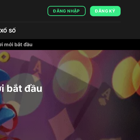
ĐĂNG KÝ
ĐĂNG NHẬP
XỔ SỐ
i mới bắt đầu
i bắt đầu