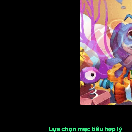
Lựa chọn mục tiêu hợp lý