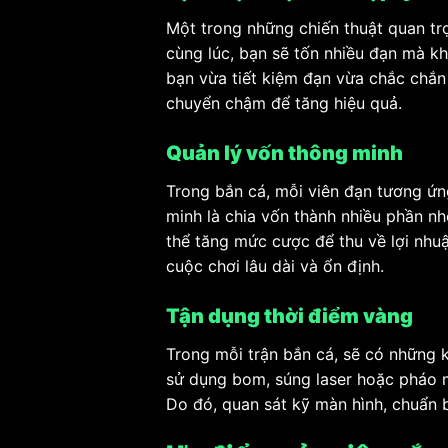
Một trong những chiến thuật quan trọ
cùng lúc, bạn sẽ tốn nhiều đạn mà k
bạn vừa tiết kiệm đạn vừa chắc chắn
chuyển chậm để tăng hiệu quả.
Quản lý vốn thông minh
Trong bắn cá, mỗi viên đạn tương ứng
minh là chia vốn thành nhiều phần nh
thể tăng mức cược để thu về lợi nhuận
cuộc chơi lâu dài và ổn định.
Tận dụng thời điểm vàng
Trong mỗi trận bắn cá, sẽ có những 
sử dụng bom, súng laser hoặc pháo mạ
Do đó, quan sát kỹ màn hình, chuẩn b