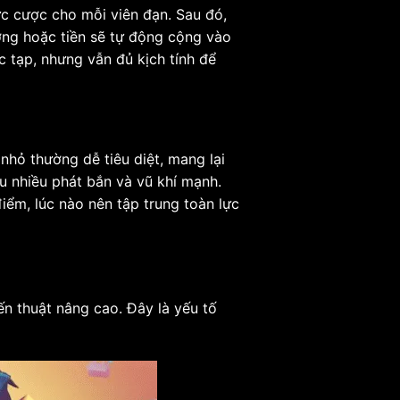
c cược cho mỗi viên đạn. Sau đó,
ưởng hoặc tiền sẽ tự động cộng vào
 tạp, nhưng vẫn đủ kịch tính để
 nhỏ thường dễ tiêu diệt, mang lại
ầu nhiều phát bắn và vũ khí mạnh.
iểm, lúc nào nên tập trung toàn lực
n thuật nâng cao. Đây là yếu tố