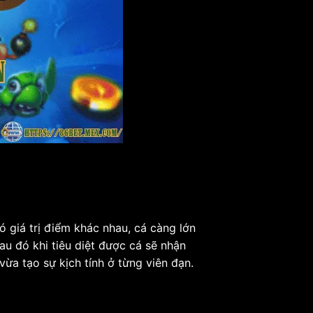
ó giá trị điểm khác nhau, cá càng lớn
au đó khi tiêu diệt được cá sẽ nhận
ừa tạo sự kịch tính ở từng viên đạn.