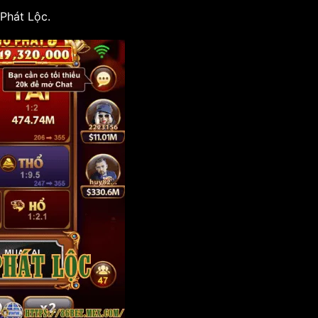
 Phát Lộc.