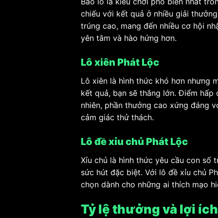
Bao lô là kiểu chơi phổ biến nhất tr
chiếu với kết quả ở nhiều giải thưởn
trúng cao, mang đến nhiều cơ hội nh
yên tâm và hào hứng hơn.
Lô xiên Phát Lộc
Lô xiên là hình thức khó hơn nhưng m
kết quả, bạn sẽ thắng lớn. Điểm hấp d
nhiên, phần thưởng cao xứng đáng vớ
cảm giác thử thách.
Lô đề xỉu chủ Phát Lộc
Xỉu chủ là hình thức yêu cầu con số t
sức hút đặc biệt. Với lô đề xỉu chủ 
chọn dành cho những ai thích mạo hi
Tỷ lệ thưởng và lợi íc