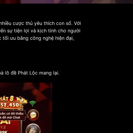
hiều cược thủ yêu thích con số. Với
n sự tiện lợi và kịch tính cho người
tối ưu bằng công nghệ hiện đại,
mà lô đề Phát Lộc mang lại.