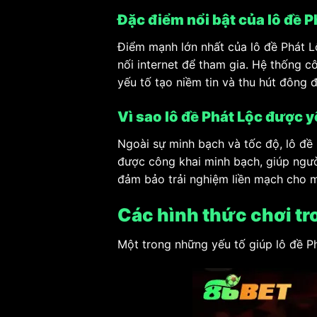
Đặc điểm nổi bật của lô đề P
Điểm mạnh lớn nhất của lô đề Phát Lộ
nối internet để tham gia. Hệ thống c
yếu tố tạo niềm tin và thu hút đông 
Vì sao lô đề Phát Lộc được y
Ngoài sự minh bạch và tốc độ, lô đề 
được công khai minh bạch, giúp người
đảm bảo trải nghiệm liền mạch cho m
Các hình thức chơi tr
Một trong những yếu tố giúp lô đề Ph