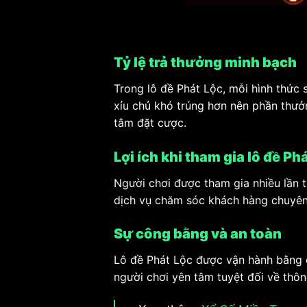
Tỷ lệ trả thưởng minh bạch
Trong lô đề Phát Lộc, mỗi hình thức s
xỉu chủ khó trúng hơn nên phần thưởn
tâm đặt cược.
Lợi ích khi tham gia lô đề Ph
Người chơi được tham gia nhiều lần t
dịch vụ chăm sóc khách hàng chuyên n
Sự công bằng và an toàn
Lô đề Phát Lộc được vận hành bằng c
người chơi yên tâm tuyệt đối về thông