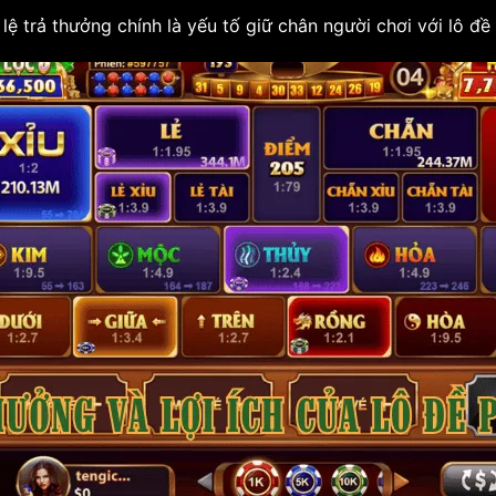
lệ trả thưởng chính là yếu tố giữ chân người chơi với lô đề