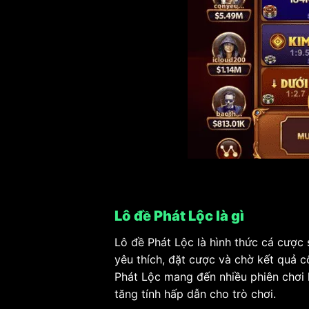
Lô đề Phát Lộc là gì
Lô đề Phát Lộc là hình thức cá cược 
yêu thích, đặt cược và chờ kết quả c
Phát Lộc mang đến nhiều phiên chơi l
tăng tính hấp dẫn cho trò chơi.