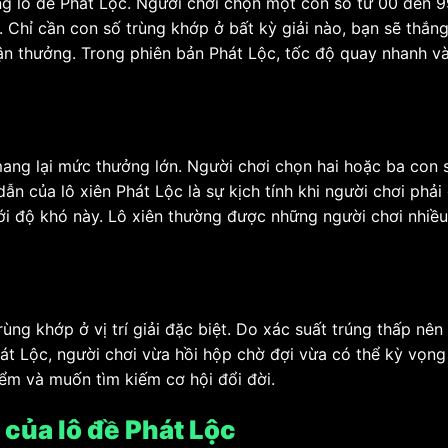
ong lô đề Phát Lộc. Người chơi chọn một con số từ 00 đến 
g. Chỉ cần con số trùng khớp ở bất kỳ giải nào, bạn sẽ thắn
ận thưởng. Trong phiên bản Phát Lộc, tốc độ quay nhanh v
ang lại mức thưởng lớn. Người chơi chọn hai hoặc ba con s
ẫn của lô xiên Phát Lộc là sự kịch tính khi người chơi phải
i độ khó này. Lô xiên thường được những người chơi nhiều 
rùng khớp ở vị trí giải đặc biệt. Do xác suất trúng thấp n
Phát Lộc, người chơi vừa hồi hộp chờ đợi vừa có thể kỳ vọn
ểm và muốn tìm kiếm cơ hội đổi đời.
h của lô đề Phát Lộc