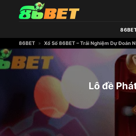
Bỏ
qua
nội
dung
86BE
86BET
»
Xổ Số 86BET – Trải Nghiệm Dự Đoán 
Lô đề Phát