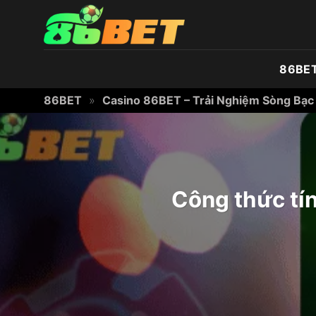
Bỏ
qua
nội
dung
86BE
86BET
»
Casino 86BET – Trải Nghiệm Sòng Bạc
Công thức tín