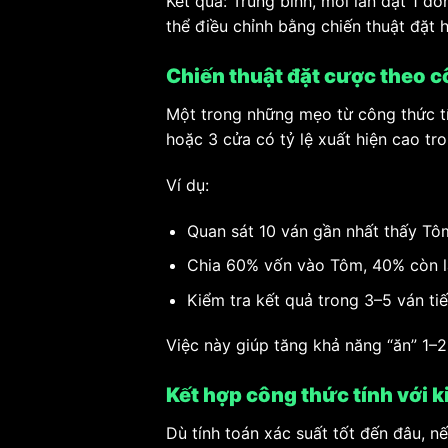
Kết quả: Trung bình, mỗi lần đặt 1 đơn
thể điều chỉnh bằng chiến thuật đặt h
Chiến thuật đặt cược theo c
Một trong những mẹo từ công thức tí
hoặc 3 cửa có tỷ lệ xuất hiện cao tr
Ví dụ:
Quan sát 10 ván gần nhất thấy Tôm
Chia 60% vốn vào Tôm, 40% còn l
Kiểm tra kết quả trong 3–5 ván ti
Việc này giúp tăng khả năng “ăn” 1–2
Kết hợp công thức tính với 
Dù tính toán xác suất tốt đến đâu, n