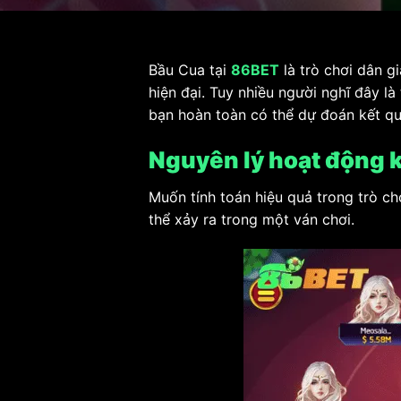
Bầu Cua tại
86BET
là trò chơi dân g
hiện đại. Tuy nhiều người nghĩ đây l
bạn hoàn toàn có thể dự đoán kết quả
Nguyên lý hoạt động 
Muốn tính toán hiệu quả trong trò ch
thể xảy ra trong một ván chơi.