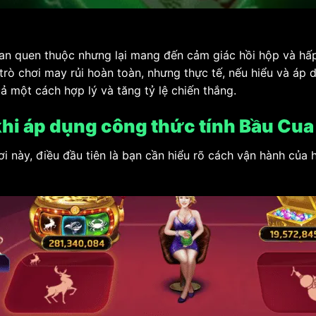
ian quen thuộc nhưng lại mang đến cảm giác hồi hộp và hấ
à trò chơi may rủi hoàn toàn, nhưng thực tế, nếu hiểu và áp
 một cách hợp lý và tăng tỷ lệ chiến thắng.
khi áp dụng công thức tính Bầu Cua
ơi này, điều đầu tiên là bạn cần hiểu rõ cách vận hành của