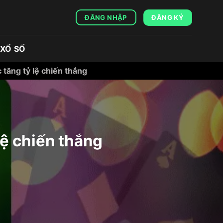
ĐĂNG KÝ
ĐĂNG NHẬP
XỔ SỐ
tăng tỷ lệ chiến thắng
lệ chiến thắng