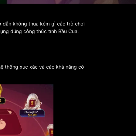
p dẫn không thua kém gì các trò chơi
 dụng đúng công thức tính Bầu Cua,
 hệ thống xúc xắc và các khả năng có