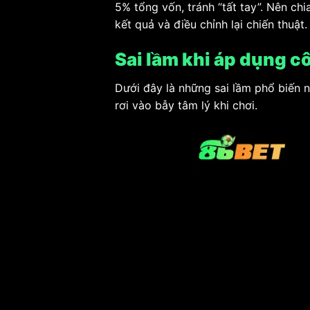
5% tổng vốn, tránh “tất tay”. Nên chi
kết quả và điều chỉnh lại chiến thuật.
Sai lầm khi áp dụng c
Dưới đây là những sai lầm phổ biến 
rơi vào bẫy tâm lý khi chơi.