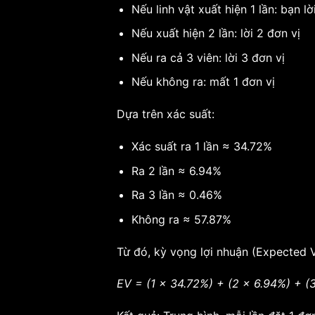
Nếu linh vật xuất hiện 1 lần: bạn lờ
Nếu xuất hiện 2 lần: lời 2 đơn vị
Nếu ra cả 3 viên: lời 3 đơn vị
Nếu không ra: mất 1 đơn vị
Dựa trên xác suất:
Xác suất ra 1 lần ≈ 34.72%
Ra 2 lần ≈ 6.94%
Ra 3 lần ≈ 0.46%
Không ra ≈ 57.87%
Từ đó, kỳ vọng lợi nhuận (Expected V
EV = (1 × 34.72%) + (2 × 6.94%) + (3