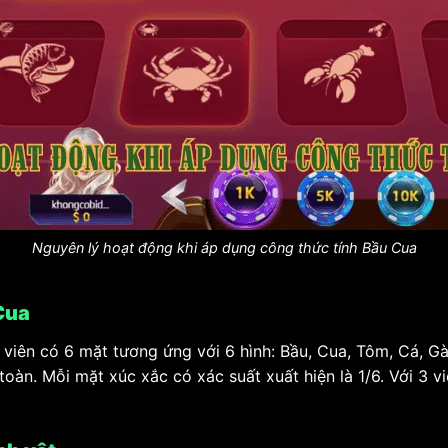
Nguyên lý hoạt động khi áp dụng công thức tính Bầu Cua
Cua
viên có 6 mặt tương ứng với 6 hình: Bầu, Cua, Tôm, Cá, Gà, 
oàn. Mỗi mặt xúc xắc có xác suất xuất hiện là 1/6. Với 3 vi