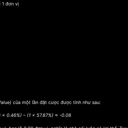
i 1 đơn vị
alue) của một lần đặt cược được tính như sau:
 × 0.46%) – (1 × 57.87%) ≈ -0.08