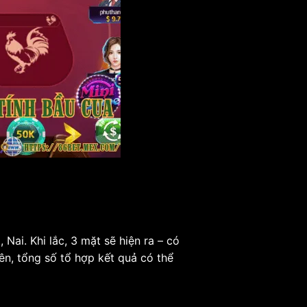
Nai. Khi lắc, 3 mặt sẽ hiện ra – có
ên, tổng số tổ hợp kết quả có thể