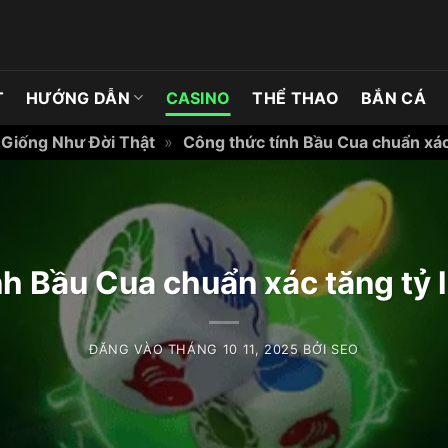
T
HƯỚNG DẪN
CASINO
THỂ THAO
BẮN CÁ
 Giống Như Đời Thật
»
Công thức tính Bầu Cua chuẩn xác 
h Bầu Cua chuẩn xác tăng tỷ 
ĐĂNG VÀO
THÁNG 10 11, 2025
BỞI
SEO